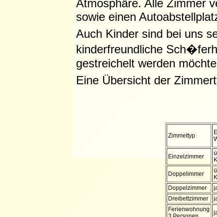
Atmosphäre. Alle Zimmer ve
sowie einen Autoabstellplat
Auch Kinder sind bei uns s
kinderfreundliche Sch�fer
gestreichelt werden möchte
Eine Übersicht der Zimmerty
E
Zimmettyp
W
ü
Einzelzimmer
K
ü
Doppelimmer
K
Doppelzimmer
j
Dreibettzimmer
j
Ferienwohnung
j
3 Personen